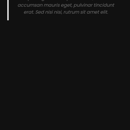
accumsan mauris eget, pulvinar tincidunt
erat. Sed nisi nisi, rutrum sit amet elit.
Adams Baker
FACEBOOK / CO-FOUNDER
My website looks amazing with the Leverage
Theme.