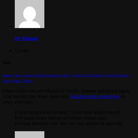
By Makale
5 years
Tags
Banner
Clean
Creative
Dark
Elementor
Gallery
Image
Light
Minimal
Original
Parallax
Shop
Sidebar
Video
Etiam mollis sem sed bibendum blandit. Aenean quis luctus ligula,
vitae suscipit dui. Nunc diam orci,
tincidunt eget consectetur
sit
amet, vulputate.
Lorem ipsum dolor sit amet, consectetur adipiscing elit.
Sed quam tortor, ultrices accumsan mauris eget,
pulvinar tincidunt erat. Sed nisi nisi, rutrum sit amet elit.