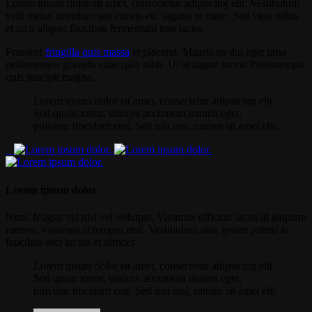
Lorem ipsum dolor sit amet, consectetur adipiscing elit. Vestibulum
velit tortor, interdum sed cursus eu, sagittis ut nunc. Sed vitae tellus
et arcu aliquet faucibus fermentum non lacus.
Praesent
fringilla quis massa
et placerat. Mauris eu dui eget urna
pellentesque gravida vitae quis nibh. Ut at augue tortor. Pellentesque
quis suscipit magna.
Lorem ipsum dolor sit amet, consectetur adipiscing elit.
Sed quam tortor, ultrices accumsan mauris eget,
pulvinar tincidunt erat. Sed nisi nisi, rutrum sit amet elit.
Lorem ipsum dolor
Nunc feugiat vel nisl vel volutpat. Vivamus efficitur lacus id aliquam
rutrum. Vivamus at tempus erat. Vestibulum ante ipsum primis in
faucibus orci luctus et ultrices.
Lorem ipsum dolor sit amet, consectetur adipiscing elit.
Sed quam tortor, ultrices accumsan mauris eget,
pulvinar tincidunt erat. Sed nisi nisi, rutrum sit amet elit.