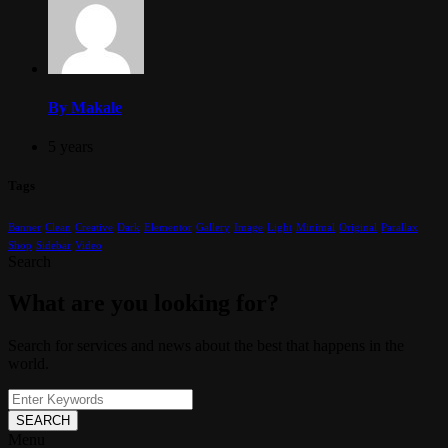
By Makale
5 years
Tags
Banner
Clean
Creative
Dark
Elementor
Gallery
Image
Light
Minimal
Original
Parallax
Shop
Sidebar
Video
Search
What are you looking for?
Search for services and news about the best that happens in the
world.
SEARCH
Menu